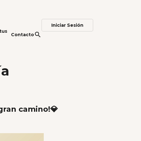
Iniciar Sesión
tus
search
Contacto
ía
gran camino!💎