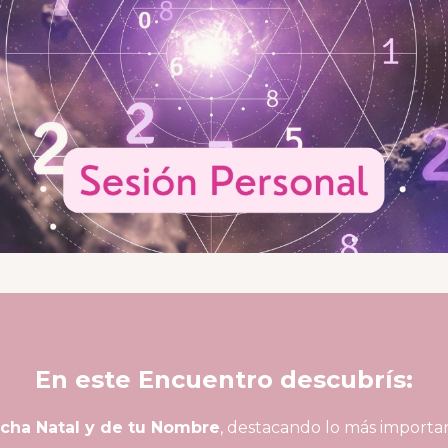
En este Encuentro descubrís:
cha Natal y de tu Nombre
, destacando lo más importan