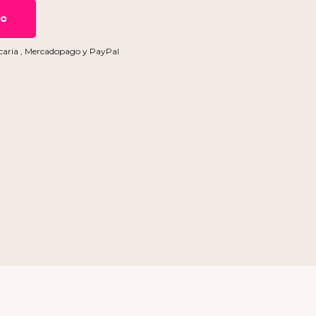
to
caria
,
Mercadopago
y
PayPal